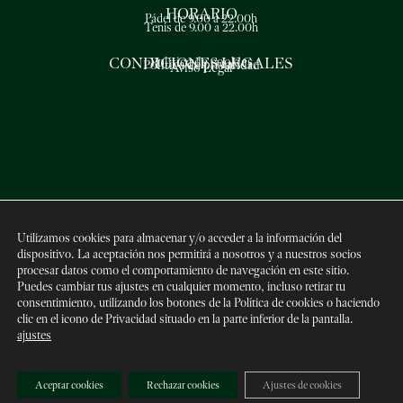
HORARIO
Pádel de 9.00 a 22.00h
Tenis de 9.00 a 22.00h
CONDICIONES LEGALES
Política de cookies
Política de privacidad
Aviso Legal
Utilizamos cookies para almacenar y/o acceder a la información del
dispositivo. La aceptación nos permitirá a nosotros y a nuestros socios
procesar datos como el comportamiento de navegación en este sitio.
Puedes cambiar tus ajustes en cualquier momento, incluso retirar tu
consentimiento, utilizando los botones de la Política de cookies o haciendo
clic en el icono de Privacidad situado en la parte inferior de la pantalla.
2026 © Club de Tenis Premià de Dalt | Desarrollo
ETL Digital
ajustes
Aceptar cookies
Rechazar cookies
Ajustes de cookies