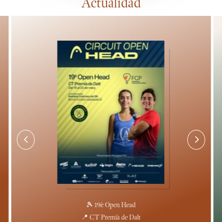
Actualidad
4
5
🎾 19è Open Head
📍 CT Premià de Dalt