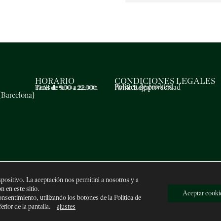
HORARIO
CONDICIONES LEGALES
Política de cookies
Política de privacidad
Aviso Legal
Pádel de 9.00 a 22.00h
Tenis de 9.00 a 22.00h
(Barcelona)
spositivo. La aceptación nos permitirá a nosotros y a
 en este sitio.
Aceptar cooki
nsentimiento, utilizando los botones de la Política de
o
ETL Digital
ferior de la pantalla.
ajustes