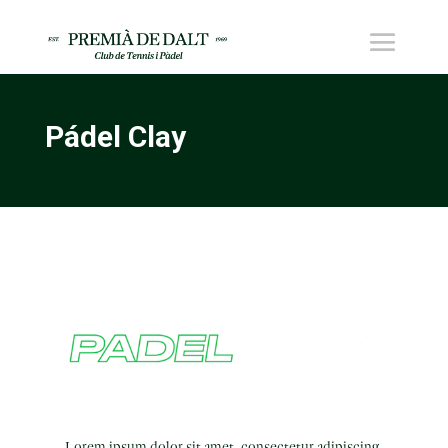
Pádel Clay
Lorem ipsum dolor sit amet, consectetur adipiscing