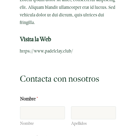
elit. Aliquam blandit ullamcorper erat id luctus. Sed
vehicula dolor ut dui dictum, quis ultrices dui
fringilla.
Visita la Web
https://www.padelclay.club/
Contacta con nosotros
U
Nombre
*
R
L
m
e
n
Nombre
Apellidos
s
a